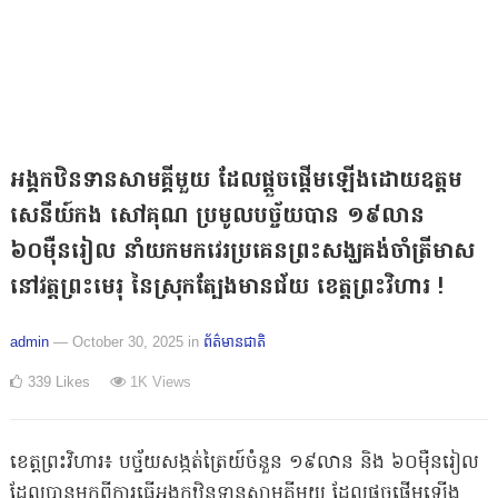
អង្គកឋិនទានសាមគ្គីមួយ ដែលផ្តួចផ្តើមឡើងដោយឧត្តម
សេនីយ៍កង សៅគុណ ប្រមូលបច្ច័យបាន ១៩លាន
៦០ម៉ឺនរៀល នាំយកមកវេរប្រគេនព្រះសង្ឃគង់ចាំត្រីមាស
នៅវត្តព្រះមេរុ នៃស្រុកត្បែងមានជ័យ ខេត្តព្រះវិហារ !
admin
— October 30, 2025
in
ព័ត៌មានជាតិ
339
Likes
1K
Views
ខេត្តព្រះវិហារ៖ បច្ច័យសង្កត់ត្រៃយ៍ចំនួន ១៩លាន និង ៦០ម៉ឺនរៀល
ដែលបានមកពីការធ្វើអង្គកឋិនទានសាមគ្គីមួយ ដែលផ្តួចផ្តើមឡើង