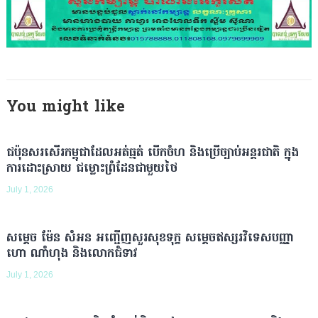
You might like
ជប៉ុនសរសើរកម្ពុជាដែលអត់ធ្មត់ បើកចំហ និងប្រើច្បាប់អន្តរជាតិ ក្នុង
ការដោះស្រាយ ជម្លោះព្រំដែនជាមួយថៃ
July 1, 2026
សម្តេច ម៉ែន សំអន អញ្ជើញសួរសុខទុក្ខ សម្តេចឥស្សរវិទេសបញ្ញា
ហោ ណាំហុង និងលោកជំទាវ
July 1, 2026