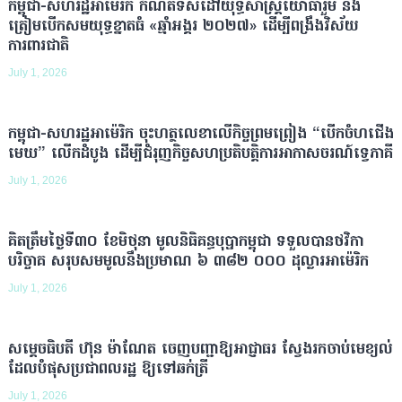
កម្ពុជា-សហរដ្ឋអាមេរិក កំណត់ទិសដៅយុទ្ធសាស្ត្រយោធារួម និង
ត្រៀមបើកសមយុទ្ធខ្នាតធំ «ឆ្មាំអង្គរ ២០២៧» ដើម្បីពង្រឹងវិស័យ
ការពារជាតិ
July 1, 2026
កម្ពុជា-សហរដ្ឋអាម៉េរិក ចុះហត្ថលេខាលើកិច្ចព្រមព្រៀង “បើកចំហជើង
មេឃ” លើកដំបូង ដើម្បីជំរុញកិច្ចសហប្រតិបត្តិការអាកាសចរណ៍ទ្វេភាគី
July 1, 2026
គិតត្រឹមថ្ងៃទី៣០ ខែមិថុនា មូលនិធិគន្ធបុប្ផាកម្ពុជា ទទួលបានថវិកា
បរិច្ចាគ សរុបសមមូលនឹងប្រមាណ ៦ ៣៨២ ០០០ ដុល្លារអាម៉េរិក
July 1, 2026
សម្ដេចធិបតី ហ៊ុន ម៉ាណែត ចេញបញ្ជាឱ្យអាជ្ញាធរ ស្វែងរកចាប់មេខ្យល់
ដែលបំផុសប្រជាពលរដ្ឋ ឱ្យទៅឆក់ត្រី
July 1, 2026