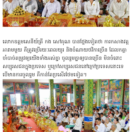
លោកឧត្តមសេនីយ៍ត្រី កង សៅគុណ បានថ្លែងទៀតថា ការកសាងវត្ត
អារាមមួយ គឺត្រូវប្រើរយៈពេលយូរ និងចំណាយថវិកាច្រើន ដែលកត្តា
ចាំបាច់តម្រូវឲ្យយើងទាំងអស់គ្នា ចូលរួមគ្នាឲ្យបានច្រើន មិនចំពោះ
សប្បុរសជនក្នុងប្រទេស ឬក្រៅសប្បុរសជននៅក្រៅប្រទេសនោះទេ
បើមានការចូលរួម គឺកាន់តែប្រសើរថែមទៀត។