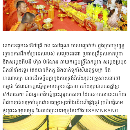
លោកឧត្តមសេនីយ៍ត្រី កង សៅគុណ បានបញ្ជាក់ថា ក្នុងគ្រាបច្ចុប្បន្ន
ក្រោមការដឹកនាំប្រទេសរបស់ សម្តេចតេជោ ប្រធានព្រឹទ្ធសភាកម្ពុជា
និងសម្តេចធិបតី ហ៊ុន ម៉ាណែត នាយករដ្ឋមន្ត្រីនៃកម្ពុជា សម្តេចប្រមុខ
ដឹកនាំទាំងទ្វេរ តែងបានគិតគូ និងចាត់ទុកវិស័យពុទ្ធចក្រ និង
អាណាចក្រ បានដើរទន្ទឹមគ្នាក្នុងការទ្រង់វិស័យព្រះពុទ្ធសាសនានៅ
កម្ពុជា ដែលជាកត្តាធ្វើឲ្យមានសុខសន្តិភាព ហើយប្រជាពលរដ្ឋខ្មែរ
៩៥ភាគរយ គឺជាអ្នកបដិបត្តិព្រះពុទ្ធសាសនា ដែលសាសនានេះហើយ
គឺជាបន្ទាត់សម្រាប់គូសវាសតម្រូវឲ្យយើងដើរលើផ្លូវត្រូវ ប្រតិបត្តិតាម
ផ្លូវព្រះសម្មាសម្ពុទ្ធ ដែលជាព្រះបរមគ្រូនៃយើង៕SAMNEANG