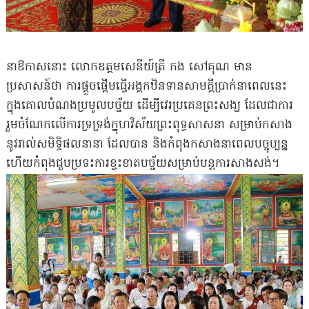
នាឱកាសនោះ លោកឧត្តមសេនីយ៍ត្រី កង សៅគុណ មាន
ប្រសាសន៍ថា ការផ្តួចផ្តើមធ្វើអង្គកឋិនទានសាមគ្គីប្រាក់នាពេលនេះ
ក្នុងគោលបំណងប្រមូលបច្ច័យ ដើម្បីវេរប្រគេនព្រះសង្ឃ ដែលជាការ
រួមចំណែកលើការទ្រទ្រង់ក្នុហវិស័យព្រះពុទ្ធសាសនា សម្រាប់កសាង
នូវរាល់សមិទ្ធិផលនានា ដែលបាន និងកំពុងកសាងនាពេលបច្ចុប្បន្ន
ហើយកំពុងជួបប្រទះការខ្វះខាតបច្ច័យសម្រាប់បន្តការសាងសង់។