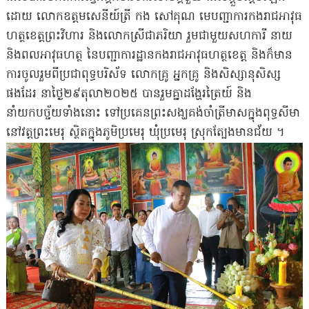
ដោយ លោកឧត្តមសេនីយ៍ត្រី កង សៅគុណ មេបញ្ជាការកងរាជអាវុធ
ហត្ថខេត្តព្រះវិហារ និងលោកស្រីជាភរិយា រួមជាមួយសហការី នាយ
និងពលអាវុធហត្ថ នៃបញ្ជាការដ្ឋានកងរាជអាវុធហត្ថខេត្ត និងក៏មាន
ការចូលរួមពីប្រជាពុទ្ធបរិស័ទ លោកគ្រូ អ្នកគ្រូ និងសិស្សានុសិស្ស
ផងដែរ នាថ្ងៃ២៩តុលា២០២៥ បានរួមគ្នាដង្ហែរត្រៃយ៍ និង
នាំយកបច្ច័យទាំងនោះ ទៅប្រគេនព្រះសង្ឃគង់ចាំត្រីមាសក្នុងពុទ្ធសីមា
នៅវត្តព្រះមេរុ ស្ថិតក្នុងភូមិប្រមេរុ ឃុំប្រមេរុ ស្រុកត្បែងមានជ័យ ។