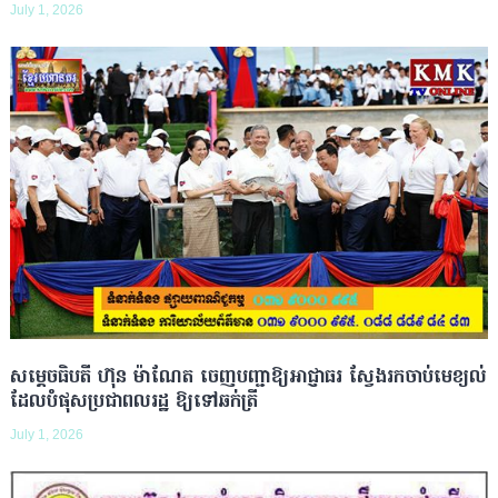
July 1, 2026
សម្ដេចធិបតី ហ៊ុន ម៉ាណែត ចេញបញ្ជាឱ្យអាជ្ញាធរ ស្វែងរកចាប់មេខ្យល់
ដែលបំផុសប្រជាពលរដ្ឋ ឱ្យទៅឆក់ត្រី
July 1, 2026