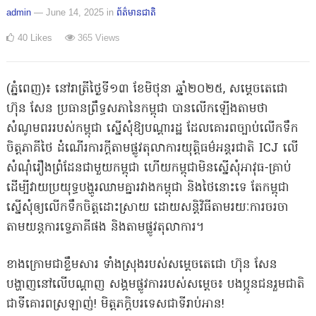
admin
— June 14, 2025
in
ព័ត៌មានជាតិ
40
Likes
365
Views
(ភ្នំពេញ)៖ នៅរាត្រីថ្ងៃទី១៣ ខែមិថុនា ឆ្នាំ២០២៥, សម្តេចតេជោ
ហ៊ុន សែន ប្រធានព្រឹទ្ធសភានៃកម្ពុជា បានលើកឡើងតាមថា
សំណូមពររបស់កម្ពុជា ស្នើសុំឱ្យបណ្តារដ្ឋ ដែលគោរពច្បាប់លើកទឹក
ចិត្តភាគីថៃ ដំណើរការក្តីតាមផ្លូវតុលាការយុត្តិធម៌អន្តរជាតិ ICJ លើ
សំណុំរឿងព្រំដែនជាមួយកម្ពុជា ហើយកម្ពុជាមិនស្នើសុំអាវុធ-គ្រាប់
ដើម្បីវាយប្រយុទ្ធបង្ហូរឈាមគ្នារវាងកម្ពុជា និងថៃនោះទេ តែកម្ពុជា
ស្នើសុំឲ្យលើកទឹកចិត្តដោះស្រាយ ដោយសន្តិវិធីតាមរយៈការចរចា
តាមយន្តការទ្វេភាគីផង និងតាមផ្លូវតុលាការ។
ខាងក្រោមជាខ្លឹមសារ ទាំងស្រុងរបស់សម្តេចតេជោ ហ៊ុន សែន
បង្ហាញនៅលើបណ្តាញ សង្គមផ្លូវការរបស់សម្តេច៖ បងប្អូនជនរួមជាតិ
ជាទីគោរពស្រឡាញ់! មិត្តភក្តិបរទេសជាទីរាប់អាន!