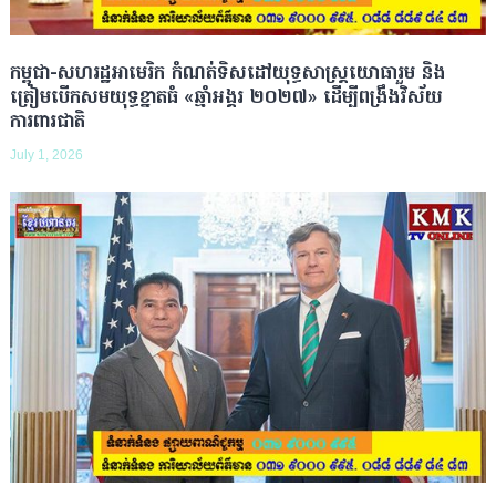
កម្ពុជា-សហរដ្ឋអាមេរិក កំណត់ទិសដៅយុទ្ធសាស្ត្រយោធារួម និង
ត្រៀមបើកសមយុទ្ធខ្នាតធំ «ឆ្មាំអង្គរ ២០២៧» ដើម្បីពង្រឹងវិស័យ
ការពារជាតិ
July 1, 2026