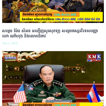
សម្តេច ម៉ែន សំអន អញ្ជើញសួរសុខទុក្ខ សម្តេចឥស្សរវិទេសបញ្ញា
ហោ ណាំហុង និងលោកជំទាវ
July 1, 2026