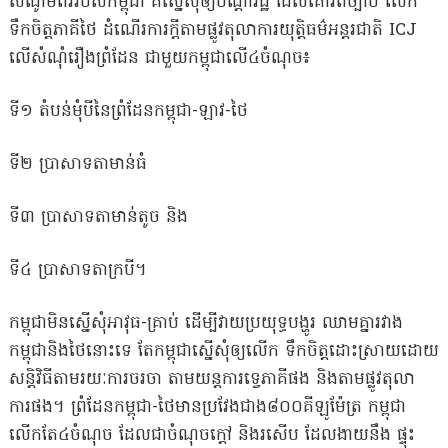
សំណូមពររបស់កម្ពុជា គឺស្នើសុំឲ្យបណ្តារដ្ឋ ដែលគោរពច្បាប់ លើក
ទឹកចិត្តភាគីថៃ ដំណើរការក្តីតាមផ្លូវតុលាការយុត្តិធម៌អន្តរជាតិ ICJ
លើសំណុំរឿងព្រំដែន ជាមួយកម្ពុជាលើ៤ចំណុច៖
ទី១ តំបន់មុំបីនៃព្រំដែនកម្ពុជា-ឡាវ-ថៃ
ទី២ ប្រាសាទតាមាន់ធំ
ទី៣ ប្រាសាទតាមាន់តូច និង
ទី៤ ប្រាសាទតាក្របី។
កម្ពុជាមិនស្នើសុំអាវុធ-គ្រាប់ ដើម្បីវាយប្រយុទ្ធបង្ហូរ ឈាមគ្នារវាង
កម្ពុជានិងថៃនោះទេ តែកម្ពុជាស្នើសុំឲ្យលើក ទឹកចិត្តដោះស្រាយដោយ
សន្តិវិធីតាមរយៈការចរចា តាមយន្តការទ្វេភាគីផង និងតាមផ្លូវតុលា
ការផង។ ព្រំដែនកម្ពុជា-ថៃមានប្រវែងជាង៨០០គីឡូម៉ែត្រ កម្ពុជា
លើកតែ៤ចំណុច ដែលជាចំណុចក្តៅ​ និងរសើប ដែលងាយនឹង ផ្ទុះ