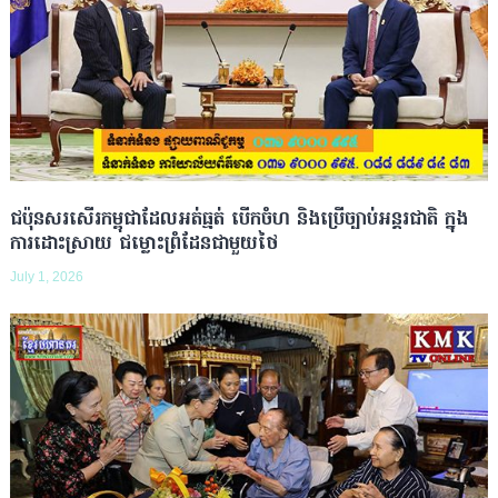
ជប៉ុនសរសើរកម្ពុជាដែលអត់ធ្មត់ បើកចំហ និងប្រើច្បាប់អន្តរជាតិ ក្នុង
ការដោះស្រាយ ជម្លោះព្រំដែនជាមួយថៃ
July 1, 2026