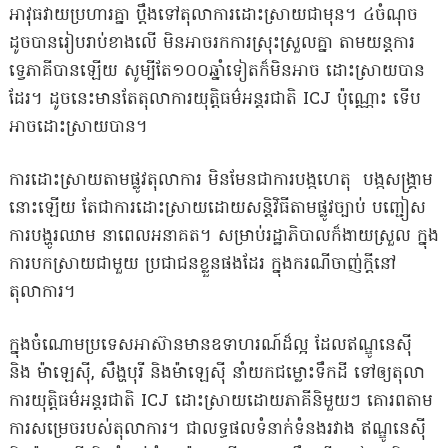
អាវុធវាយប្រហារគ្នា ប្តឹងទៅតុលាការដោះស្រាយជាមុន។ ៤ចំណុច
ដូចបានរៀបរាប់ខាងលើ មិនអាចរកការស្រុះស្រួលគ្នា តាមយន្តការ
ទ្វេភាគីបានឡើយ សូម្បីតែ១០០ឆ្នាំទៀតក៏មិនអាច ដោះស្រាយបាន
ដែរ។ ដូចនេះមានតែតុលាការយុត្តិធម៌អន្តរជាតិ ICJ ប៉ុណ្ណោះ ទើប
អាចដោះស្រាយបាន។
ការដោះស្រាយតាមផ្លូវតុលាការ មិនមែនជាការបង្កហេតុ បង្កសង្រ្គាម
នោះឡើយ តែជាការដោះស្រាយដោយសន្តិវិធីតាមផ្លូវច្បាប់ បញ្ជៀស
ការបង្ហូរឈាម នាពេលអនាគត។ សម្រាប់រដ្ឋាភិបាលក៏ងាយស្រួល ក្នុង
ការបកស្រាយជាមួយ ប្រជាជនខ្លួនផងដែរ ក្នុងករណីចាញ់ក្តីនៅ
តុលាការ។
ក្នុងចំណោមប្រទេសអាស៊ានមានឧទាហរណ៍ដ៏ល្អ ដែលឥណ្ឌូនេសុី
និង ម៉ាឡេសុី, សឹង្ហបុរី និងម៉ាឡេសុី នាំយកជម្លោះទឹកដី ទៅឲ្យតុលា
ការយុត្តិធម៌អន្តរជាតិ ICJ ដោះស្រាយដោយភាគីនិមួយៗ គោរពតាម
ការសម្រេចរបស់តុលាការ។ ជាលទ្ធផលទំនាក់ទំនងរវាង ឥណ្ឌូនេស៉ី