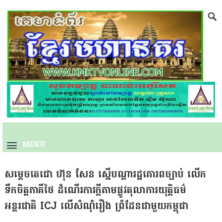
MENU
សម្តេចតេជោ ហ៊ុន សែន ស្នើបណ្តារដ្ឋគោរពច្បាប់ លើក
ទឹកចិត្តភាគីថៃ ដំណើរការក្តីតាមផ្លូវតុលាការយុត្តិធម៌
អន្តរជាតិ ICJ លើសំណុំរឿង ព្រំដែនជាមួយកម្ពុជា