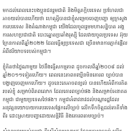
មកដល់ពេលនេះបងប្អូនជនរួមជាតិ និងមិត្តភក្តិបរទេស ប្រហែលជា
អាចយល់បានហើយថា ហេតុអ្វីបានជាខ្ញុំសម្រេចចេញបញ្ជា ឲ្យក្រសួង
ការបរទេស និងតំណាងកម្ពុជា យើងដែលចូលរួមមហាសន្និបាត អង្គ
ការសហប្រជាជាតិ បោះឆ្នោតប្រឆាំងរុស្ស៉ី ដែលវាយចូលប្រទេស អ៊ុយ
ក្រែនកាលពីឆ្នាំ២០២២ ដែលធ្វើឲ្យប្រទេសជា ច្រើនមានការភ្ញាក់ផ្អើល
អំពីឥរិយាបទរបស់កម្ពុជា។
ខ្ញុំគិតថាថ្ងៃណាមួយ ថៃនឹងធ្វើសកម្មភាព ដូចកាលពីឆ្នាំ២០០៨ ដល់
ឆ្នាំ២០១១ទៀតហើយ។ ពេលនេះភាពគឃ្លើនមិនគោរព ច្បាប់បាន
បង្ហាញចេញមកហើយ។ ដូចនេះគេអាចពន្យល់ បានហើយអំពីការគិត
របស់ខ្ញុំ សម្រាប់ពិភពលោក ដែលគោរពច្បាប់ផង និងសម្រាប់អនាគត
កម្ពុជា ជាមួយប្រទេសថៃផង។ កម្ពុជាអំពាវនាវដល់បណ្តារដ្ឋដែល
អនុវត្តនយោបាយការបរទេសផ្អែកលើច្បាប់ លើកទឹកចិត្តដល់ភាគីទាំង
ពីរ ដោះស្រាយបញ្ហាដោយសន្តិវិធី និងគោរពតាមច្បាប់។