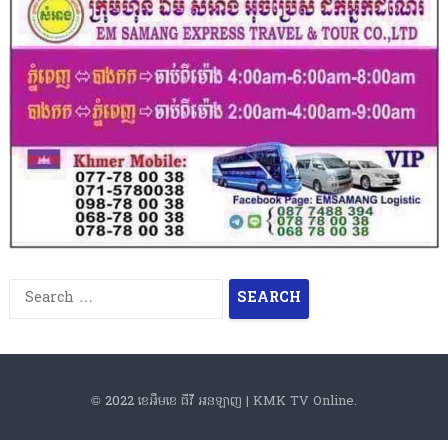
S
e
a
r
c
© 2022
ខេអឹមខេ ធីវី អនឡាញ | KMK TV Online
.
h
f