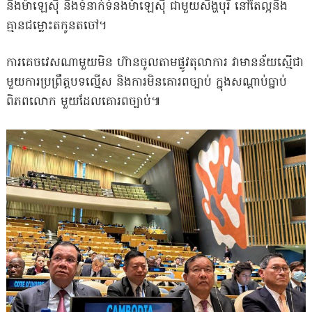
និងម៉ាឡេសុី និងទំនាក់ទំនងម៉ាឡេសុី ជាមួយសឹង្ហបុរី នៅតែល្អនិង
គ្មានជម្លោះតកូនតចៅ។
ការគេចវេសណាមួយមិន ហ៊ានចូលតាមផ្លូវតុលាការ វាមានន័យស្មើជា
មួយការប្រព្រឹត្តបទល្មើស និងការមិនគោរពច្បាប់ ក្នុងសណ្តាប់ធ្នាប់
ពិភពលោក មួយដែលគោរពច្បាប់៕