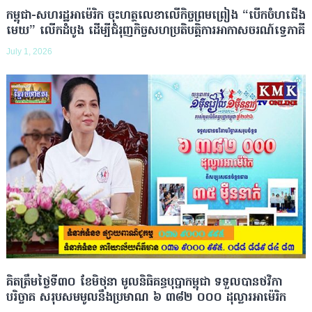
កម្ពុជា-សហរដ្ឋអាម៉េរិក ចុះហត្ថលេខាលើកិច្ចព្រមព្រៀង “បើកចំហជើង
មេឃ” លើកដំបូង ដើម្បីជំរុញកិច្ចសហប្រតិបត្តិការអាកាសចរណ៍ទ្វេភាគី
July 1, 2026
គិតត្រឹមថ្ងៃទី៣០ ខែមិថុនា មូលនិធិគន្ធបុប្ផាកម្ពុជា ទទួលបានថវិកា
បរិច្ចាគ សរុបសមមូលនឹងប្រមាណ ៦ ៣៨២ ០០០ ដុល្លារអាម៉េរិក