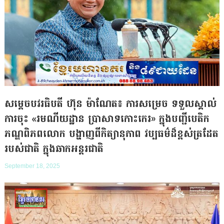
សម្តេចបវរធិបតី ហ៊ុន ម៉ាណែត៖ ការសម្រេច ទទួលស្គាល់
ការចុះ «រមណីយដ្ឋាន ប្រាសាទកោះកេរ» ក្នុងបញ្ជីបេតិក
ភណ្ឌពិភពលោក បង្ហាញពីកិត្យានុភាព វប្បធម៌ដ៏ខ្ពស់ត្រដែត
របស់ជាតិ ក្នុងឆាកអន្តរជាតិ
September 18, 2025