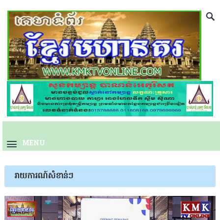
MENU
រាយការណ៍សំខាន់ៗ