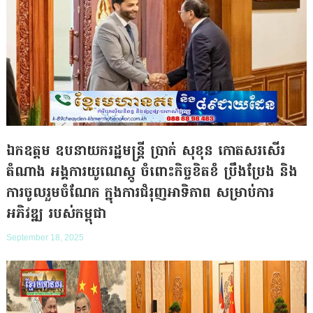
ឯកឧត្តម ឧបនាយករដ្ឋមន្ត្រី ប្រាក់ សុខុន កោតសរសើរ
តំណាង អង្គការយូណេស្កូ ចំពោះកិច្ចខិតខំ ប្រឹងប្រែង និង
ការចូលរួមចំណែក ក្នុងការជំរុញអាទិភាព សម្រាប់ការ
អភិវឌ្ឍ របស់កម្ពុជា
September 18, 2025