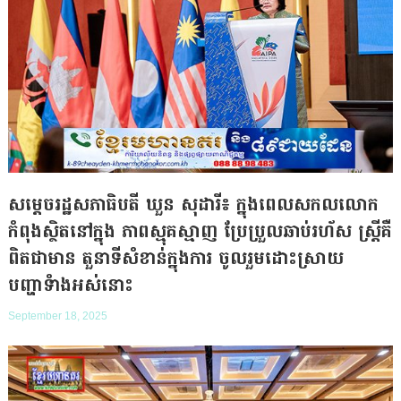
សម្តេចរដ្ឋសភាធិបតី ឃួន សុដារី៖ ក្នុងពេលសកលលោក
កំពុងស្ថិតនៅក្នុង ភាពស្មុគស្មាញ ប្រែប្រួលឆាប់រហ័ស ស្ត្រីគឺ
ពិតជាមាន តួនាទីសំខាន់ក្នុងការ ចូលរួមដោះស្រាយ
បញ្ហាទំាងអស់នោះ
September 18, 2025