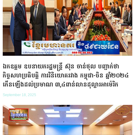
ឯកឧត្តម ឧបនាយករដ្ឋមន្ត្រី ស៊ុន ចាន់ថុល បញ្ជាក់ថា
កិច្ចសហប្រតិបត្តិ ការវិនិយោគរវាង កម្ពុជា-ចិន ឆ្នាំ២០២៤
កើនឡើងដល់ប្រមាណ ៣,៤ពាន់លានដុល្លារអាម៉េរិក
September 18, 2025