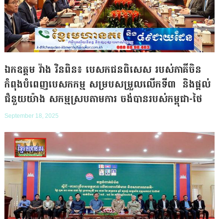
ឯកឧត្តម វ៉ាង វិនពិន៖ បេសកជនពិសេស របស់ភាគីចិន
កំពុងបំពេញបេសកកម្ម សម្របសម្រួលលើកទី៣ និងផ្តល់
ជំនួយយ៉ាង សកម្មស្របតាមការ ចង់បានរបស់កម្ពុជា-ថៃ
September 18, 2025