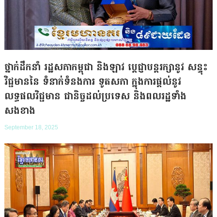
ថ្នាក់ដឹកនាំ រដ្ឋសភាកម្ពុជា និងឡាវ ប្តេជ្ញាបន្តរក្សានូវ សន្ទុះ
វិជ្ជមាននៃ ទំនាក់ទំនងការ ទូតសភា ក្នុងការផ្តល់នូវ
លទ្ធផលវិជ្ជមាន ជានិច្ចដល់ប្រទេស និងពលរដ្ឋទាំង
សងខាង
September 18, 2025