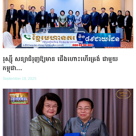
រុស្ស៊ី សន្យាជំរុញឱ្យមាន ជើងហោះហើរត្រង់ ជាមួយ
កម្ពុជា…
September 18, 2025