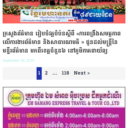
ក្រសួងព័ត៌មាន រៀបចំវគ្គបំប៉នស្តីពី «ការពង្រឹងសមត្ថភាព
លើការងារព័ត៌មាន និងសាធារណមតិ » ជូនដល់មន្រ្តីនៃ
មន្ទីរព័ត៌មាន មកពីខេត្តចំនួន៦ នៅភូមិភាគពាយ័ព្យ
September 18, 2025
P
1
2
…
118
Next »
o
s
t
s