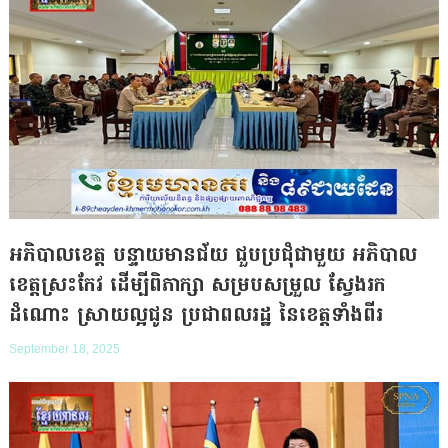
អភិបាលខេត្ត បន្ទាយមានជ័យ ជួបប្រជុំជាមួយ អភិបាល
ខេត្តស្រះកែវ ដើម្បីពិភាក្សា សម្របសម្រួល ស្វែងរក
ដំណោះ ស្រាយល្អជូន ប្រជាពលរដ្ឋ នៃខេត្តទាំងពីរ
September 18, 2025