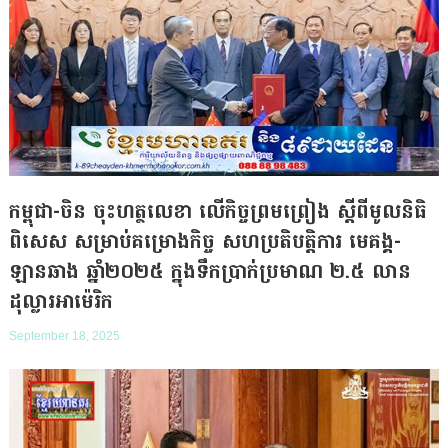
កម្ពុជា-ចិន ចុះហត្ថលេខា លើកិច្ចព្រមព្រៀង ស្តីពីមូលនិធិ
ពិសេស សម្រាប់គម្រោងកិច្ច សហប្រតិបត្តិការ មេគង្គ-
ឡានឆាង ឆ្នាំ២០២៥ ក្នុងទឹកប្រាក់ប្រមាណ ២.៥ លាន
ដុល្លារអាម៉េរិក
September 18, 2025