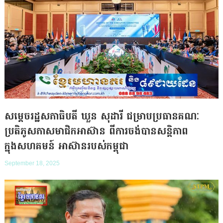
សម្តេចរដ្ឋសភាធិបតី ឃួន សុដារី ជម្រាបប្រធានគណៈ
ប្រតិភូសភាសមាជិកអាស៊ាន ពីការចង់បានសន្តិភាព
ក្នុងសហគមន៍ អាស៊ានរបស់កម្ពុជា
September 18, 2025