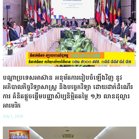
បណ្តាប្រទេសអាស៊ាន អនុម័ត​ការរៀបចំឡើងវិញ នូវ
អភិបាលកិច្ច​វិទ្យាសាស្ត្រ និងបច្ចេកវិទ្យា ដោយដាក់ដំណើរ
ការ គំនិត​ផ្តួចផ្តើម​បញ្ញា​សិប្បនិម្មិតតម្លៃ ១,២ លានដុល្លារ​
អាមេរិក
July 1, 2026