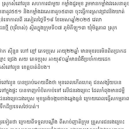
បាល ស្រុកសំពៅលូន សហការជាមួយ កម្លាំងជួរមុខ រួមមានកម្លាំងវរសេនាតូ
តូវ៥៥១ និងកម្លាំងវរសេនាតូច៥៣៣ ចុះធ្វើការស្រាវជ្រាវនិងឃាត់
ន ទម្ងន់ទោកាលពី រសៀលថ្ងៃទី១៨ ខែមេសាឆ្នាំ២០២៥ វេលា
(បុរីចាស់) ស្ថិតក្នុងក្រុមទី០៧ ភូមិគីឡូ១៣ ឃុំមិត្តភាព ស្រុក
៊ាក ស៊ីនួន ហៅ ខ្មៅ ភេទប្រុស អាយុ២២ឆ្នាំ មានមុខរបរមិនពិតប្រាកដ
ោះ ជ្រេង សយ ភេទប្រុស អាយុ៩០ឆ្នាំមានជំងឺប្រចាំកាយដេក
រុកសំពៅលូន ខេត្តបាត់ដំបង។
សំពៅលូន បានប្រាប់អោយដឹងថា មុនពេលកើតហេតុ ជនសង្ស័យបាន
ទៅក្នុងផ្ទះ បានទាញកាំបិតកាប់ទៅ លើជនរងគ្រោះ ដែលកំពុងមានជម្ងឺ
នរងគ្រោះរងរបួស មុខត្រង់ចង្ការខាងឆ្វេងធ្ងន់ ក្រោយពេលធ្វើសកម្មភា
ុងទឹកដីប្រទេសថៃបាត់។
រទៀតថា ក្រោយពីទទួលបណ្តឹង ពីសាច់ញាតិក្រុម គ្រួសារជនរងគ្រោះ