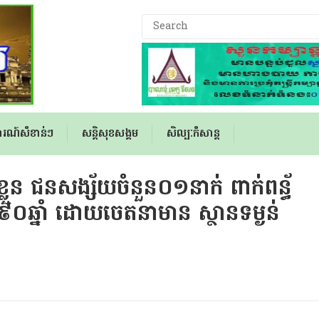
ារណ៍សំខាន់ៗ
សន្តិសុខសង្គម
សិល្បៈកំសាន្ត
្លួន ជនសង្ស័យចំនួន០១នាក់ ពាក់ពន្ធ័
ឆ្នាំ ដោយចេតនាមាន ស្ថានទម្ងន់