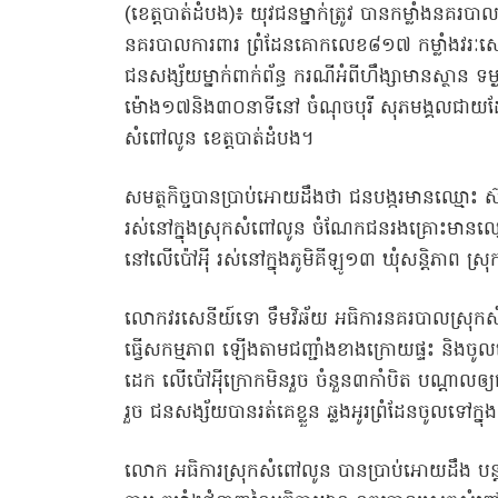
(ខេត្តបាត់ដំបង)៖ យុវជនម្នាក់ត្រូវ បានកម្លាំងនគរ
នគរបាលការពារ ព្រំដែនគោកលេខ៨១៧ កម្លាំងវរៈសេនា
ជនសង្ស័យម្នាក់ពាក់ព័ន្ធ ករណីអំពីហឹង្សាមានស្ថា
ម៉ោង១៧និង៣០នាទីនៅ ចំណុចបុរី សុភមង្គលជាយដែនថ្មី 
សំពៅលូន ខេត្តបាត់ដំបង។
សមត្ថកិច្ចបានប្រាប់អោយដឹងថា ជនបង្ករមានឈ្មោះ ស
រស់នៅក្នុងស្រុកសំពៅលូន ចំណែកជនរងគ្រោះមានឈ្ម
នៅលើប៉ៅអ៉ី រស់នៅក្នុងភូមិគីឡូ១៣ ឃុំសន្តិភាព ស្
លោកវរសេនីយ៍ទោ ទឹមវិឆ័យ អធិការនគរបាលស្រុក
ធ្វើសកម្មភាព ឡើងតាមជញ្ជាំងខាងក្រោយផ្ទះ និងចូល
ដេក លើប៉ៅអ៉ីក្រោកមិនរួច ចំនួន៣កាំបិត បណ្តាលឲ្យជ
រួច ជនសង្ស័យបានរត់គេខ្លួន ឆ្លងអូរព្រំដែនចូលទៅក្ន
លោក អធិការស្រុកសំពៅលូន បានប្រាប់អោយដឹង បន្ត