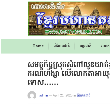
Home
ព័ត៌មានជាតិ
អន្តរជាតិ
រាយក
សមត្ថកិច្ចស្រុកសំពៅលូនឃាត់ខ
ករណីហិង្សា លើលោកតាអាយុ៩០
ទោស……
admin
— April 21, 2025
in
ព័ត៌មានជាតិ