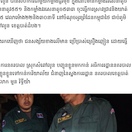
ពៅលូន បានសហការជាមួយកម្លាំងជួរមុខ ក្នុងនោះមានកម្លាំងវរសេនាតូច
តូវ៥៥១ និងកម្លាំងវរសេនាតូច៥៣៣ ចុះធ្វើការស្រាវជ្រាវនិងឃាត់
 វេលាម៉ោង២២និង៣០នាទី នៅចំណុចអូរព្រំដែនកម្ពុជាថៃ ជាប់ភូមិ
ពៅលូន ខេត្តបាត់ដំបង។
ិត្យនិងរកឃើញថា ជនសង្ស័យខាងលើមាន ប្រើប្រាស់គ្រឿងញៀន ដោយធ្វើ
អធិការនគរបាល ស្រុកសំពៅលូន បញ្ជូនខ្លួនមកកាន់ អធិការរដ្ឋាននគរបាល
ជូនខ្លួនទៅកាន់ការិយាល័យ ជំនាញនៃស្នងការរដ្ឋាន នគរបាលខេត្តបាត់
ោក មួន រិទ្ធីយ៉ា