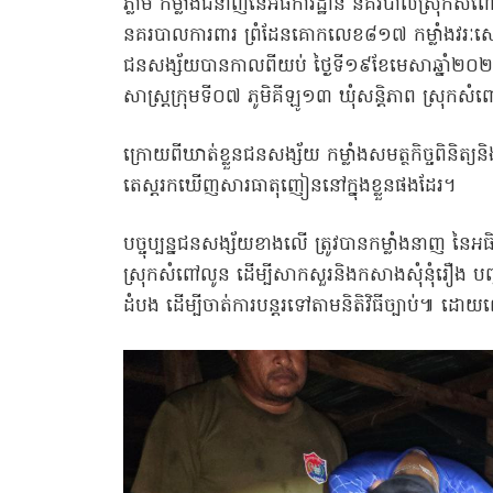
ភ្លាម កម្លាំងជំនាញនៃអធិការដ្ឋាន នគរបាលស្រុកសំ
នគរបាលការពារ ព្រំដែនគោកលេខ៨១៧ កម្លាំងវរៈសេនា
ជនសង្ស័យបានកាលពីយប់ ថ្ងៃទី១៩ខែមេសាឆ្នាំ២០២៥
សាស្រ្តក្រុមទី០៧ ភូមិគីឡូ១៣ ឃុំសន្តិភាព ស្រុកសំ
ក្រោយពីឃាត់ខ្លួនជនសង្ស័យ កម្លាំងសមត្ថកិច្ចពិន
តេស្តរកឃើញសារធាតុញៀននៅក្នុងខ្លួនផងដែរ។
បច្ចុប្បន្នជនសង្ស័យខាងលើ ត្រូវបានកម្លាំងនាញ នៃ
ស្រុកសំពៅលូន ដើម្បីសាកសួរនិងកសាងសុំនុំរឿង បញ្
ដំបង ដើម្បីចាត់ការបន្តរទៅតាមនិតិវិធីច្បាប់៕ ដោយល